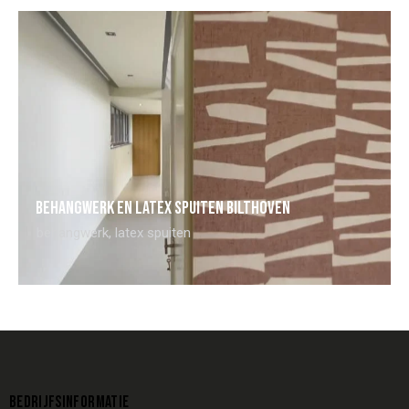
Behangwerk en latex spuiten Bilthoven
behangwerk
,
latex spuiten
BEDRIJFSINFORMATIE