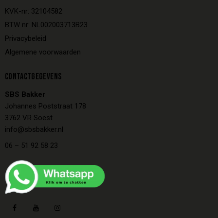
KVK-nr: 32104582
BTW nr: NL002003713B23
Privacybeleid
Algemene voorwaarden
CONTACTGEGEVENS
SBS Bakker
Johannes Poststraat 178
3762 VR Soest
info@sbsbakker.nl
06 – 51 92 58 23