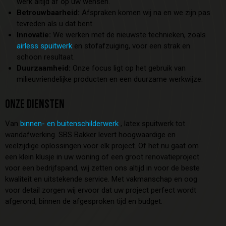
werk altijd af op uw wensen.
Betrouwbaarheid:
Afspraken komen wij na en we zijn pas
tevreden als u dat bent.
Innovatie:
We werken met de nieuwste technieken, zoals
airless spuitwerk
en stofafzuiging, voor een strak en
schoon resultaat.
Duurzaamheid:
Onze focus ligt op het gebruik van
milieuvriendelijke producten en een duurzame werkwijze.
ONZE DIENSTEN
Van
binnen- en buitenschilderwerk
, latex spuitwerk tot
wandafwerking. SBS Bakker levert hoogwaardige en
veelzijdige oplossingen voor elk project. Of het nu gaat om
een klein klusje in uw woning of een groot renovatieproject
voor een bedrijfspand, wij zetten ons altijd in voor de beste
kwaliteit en uitstekende service. Met vakmanschap en oog
voor detail zorgen wij ervoor dat uw project perfect wordt
afgerond, binnen de afgesproken tijd en budget.