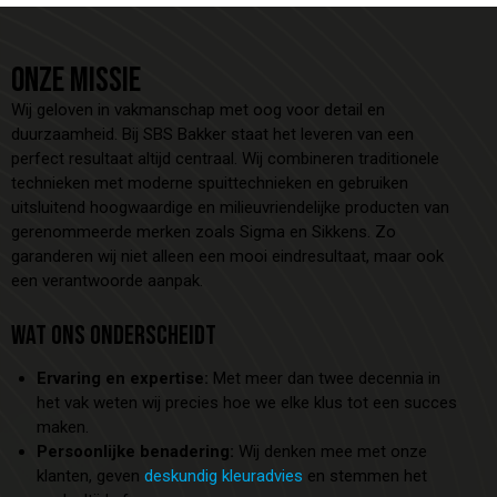
ONZE MISSIE
Wij geloven in vakmanschap met oog voor detail en
duurzaamheid. Bij SBS Bakker staat het leveren van een
perfect resultaat altijd centraal. Wij combineren traditionele
technieken met moderne spuittechnieken en gebruiken
uitsluitend hoogwaardige en milieuvriendelijke producten van
gerenommeerde merken zoals Sigma en Sikkens. Zo
garanderen wij niet alleen een mooi eindresultaat, maar ook
een verantwoorde aanpak.
WAT ONS ONDERSCHEIDT
Ervaring en expertise:
Met meer dan twee decennia in
het vak weten wij precies hoe we elke klus tot een succes
maken.
Persoonlijke benadering:
Wij denken mee met onze
klanten, geven
deskundig kleuradvies
en stemmen het