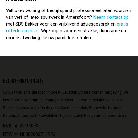
Wilt u uw woning of bedrijfspand professioneel laten voorzien
van verf of latex spuitwerk in Amersfoort?
Neem contact op
met SBS Bakker voor een vrijblijvend adviesgesprek en
gratis
offerte op maat.
Wij zorgen voor een strakke, duurzame en
mooie afwerking die uw pand doet stralen.
BEDRIJFSINFORMATIE
SBS Bakker schildersbedrijf Soest, Leusden, Amersfoort en omgeving. Wij
beschikken over ruime ervaring met diverse soorten schilderwerk. SBS
Bakker is vooral actief in de regio Soest, Leusden, Barneveld, Naarden,
Huizen, Amersfoort, Hoevelaken, Nijkerk, Zeist, Hilversum en omstreken.
KVK-nr: 32104582
BTW nr: NL002003713B23