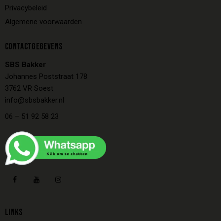
Privacybeleid
Algemene voorwaarden
CONTACTGEGEVENS
SBS Bakker
Johannes Poststraat 178
3762 VR Soest
info@sbsbakker.nl
06 – 51 92 58 23
LINKS