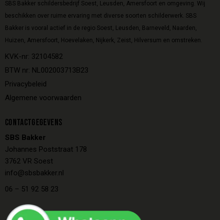
SBS Bakker schildersbedrijf Soest, Leusden, Amersfoort en omgeving. Wij
beschikken over ruime ervaring met diverse soorten schilderwerk. SBS
Bakker is vooral actief in de regio Soest, Leusden, Barneveld, Naarden,
Huizen, Amersfoort, Hoevelaken, Nijkerk, Zeist, Hilversum en omstreken.
KVK-nr: 32104582
BTW nr: NL002003713B23
Privacybeleid
Algemene voorwaarden
CONTACTGEGEVENS
SBS Bakker
Johannes Poststraat 178
3762 VR Soest
info@sbsbakker.nl
06 – 51 92 58 23