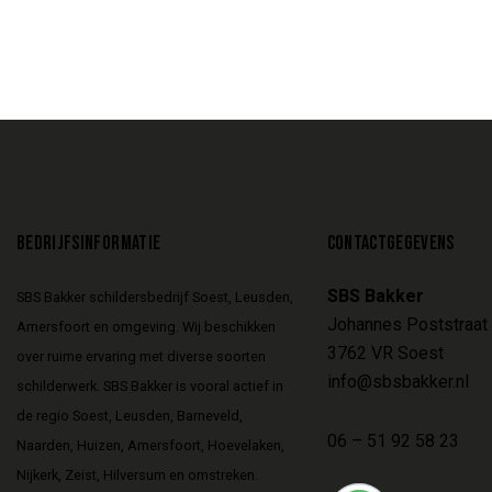
BEDRIJFSINFORMATIE
CONTACTGEGEVENS
SBS Bakker
SBS Bakker schildersbedrijf Soest, Leusden,
Johannes Poststraat
Amersfoort en omgeving. Wij beschikken
3762 VR Soest
over ruime ervaring met diverse soorten
info@sbsbakker.nl
schilderwerk. SBS Bakker is vooral actief in
de regio Soest, Leusden, Barneveld,
06 – 51 92 58 23
Naarden, Huizen, Amersfoort, Hoevelaken,
Nijkerk, Zeist, Hilversum en omstreken.