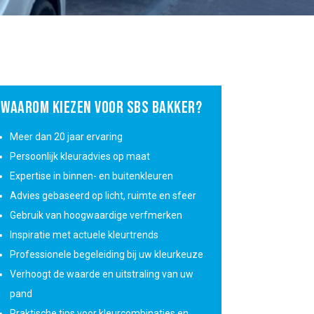
WAAROM KIEZEN VOOR SBS BAKKER?
Meer dan 20 jaar ervaring
Persoonlijk kleuradvies op maat
Expertise in binnen- en buitenkleuren
Advies gebaseerd op licht, ruimte en sfeer
Gebruik van hoogwaardige verfmerken
Inspiratie met actuele kleurtrends
Professionele begeleiding bij uw kleurkeuze
Verhoogt de waarde en uitstraling van uw
pand
Praktische tips voor kleurcombinaties en