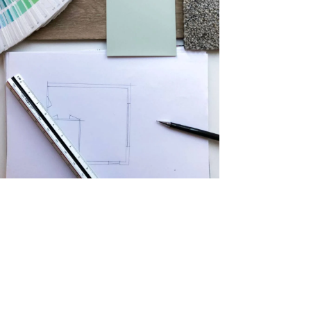
Ontdek uw perfecte kleur met ons deskundig
kleuradvies.