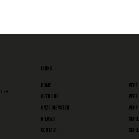
LINKS
HOME
VERF 
 178
OVER ONS
VERF 
ONZE DIENSTEN
VERF 
NIEUWS
SCHI
CONTACT
SCHI